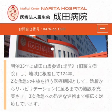
お問合せ番号：0476-22-1500
Menu
明治35年に成田山表参道に開設（旧藤立病
院）し、地域に根差して
124
年。
2次救急の中核を担う医療機関として、透析か
らリハビリテーションに至るまでの施設を充
実させ、3次救急への迅速な連携まで幅広く対
応しています。