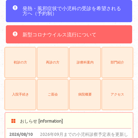
発熱・風邪症状で小児科の受診を希望される
方へ（予約制）
新型コロナウイルス流行について
初診の方
再診の方
診療科案内
部門紹介
入院手続き
ご面会
病院概要
アクセス
おしらせ [information]
2026/08/10
2026年09月までの小児科診察予定表を更新し