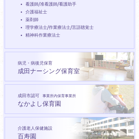
看護師/准看護師/看護助手
介護福祉士
薬剤師
理学療法士/作業療法士/言語聴覚士
精神科作業療法士
病児・病後児保育
成田ナーシング保育室
成田市認可
事業所内保育事業所
なかよし保育園
介護老人保健施設
百寿園